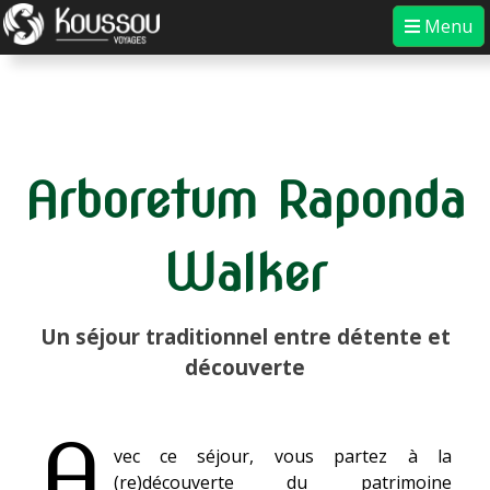
Skip
Menu
to
content
Koussou
Experience the authentic
Arboretum Raponda
Walker
Un séjour traditionnel entre détente et
découverte
A
vec ce séjour, vous partez à la
(re)découverte du patrimoine